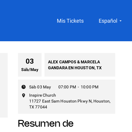
Mis Tickets
Español
03
ALEX CAMPOS & MARCELA
GANDARA EN HOUSTON, TX
Sáb
/
May
Sáb 03 May
07:00 PM
-
10:00 PM
Inspire Church
11727 East Sam Houston Pkwy N, Houston,
TX 77044
Resumen de